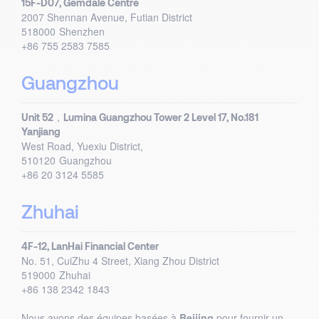
15F-D07, Gemdale Centre
2007 Shennan Avenue, Futian District
518000
Shenzhen
+86 755 2583 7585
Guangzhou
Unit 52，Lumina Guangzhou Tower 2 Level 17, No.181
Yanjiang
West Road, Yuexiu District,
510120
Guangzhou
+86 20 3124 5585
Zhuhai
4F-12, LanHai Financial Center
No. 51, CuiZhu 4 Street, Xiang Zhou District
519000
Zhuhai
+86 138 2342 1843
Nous avons des équipes basées à
Beijing
pour fournir un