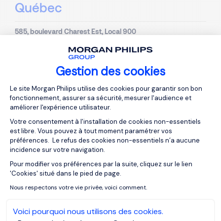
Québec
585, boulevard Charest Est, Local 900
G1K 3J2
Québec
+1 581 628 8170
Gestion des cookies
Plateforme de Gestion du Consentemen
Mexique
Le site Morgan Philips utilise des cookies pour garantir son bon
fonctionnement, assurer sa sécurité, mesurer l'audience et
améliorer l'expérience utilisateur.
Visiter notre site web
Votre consentement à l'installation de cookies non-essentiels
est libre. Vous pouvez à tout moment paramétrer vos
préférences. Le refus des cookies non-essentiels n’a aucune
incidence sur votre navigation.
Pour modifier vos préférences par la suite, cliquez sur le lien
Axeptio consent
'Cookies' situé dans le pied de page.
Nous respectons votre vie privée, voici comment.
Mexique
Voici pourquoi nous utilisons des cookies.