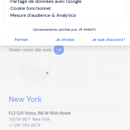
Blvd. Miguel Cervantes Saavedra 233 - Piso 9
Partage de données avec Google
C.P. 11520
Mexico City
Cookie fonctionnel
+52 55 1998 4000
Mesure d'audience & Analytics
Consentements certifiés par
États-Unis
Fermer
Je choisis
Je suis d'accord !
Visiter notre site web
New York
FL3 C/O Vistra, 156 W 56th Street
10019-3877
New York
+1 281 254 2679