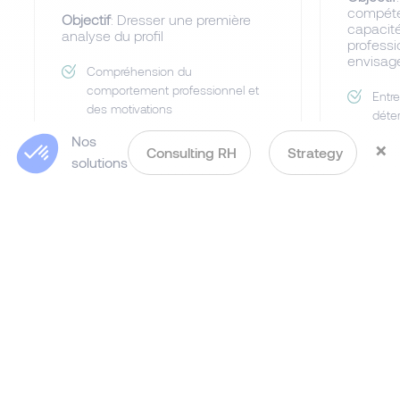
compéte
Objectif
: Dresser une première
capacité
analyse du profil
professi
envisag
Compréhension du
comportement professionnel et
Entre
des motivations
déte
comp
Test de raisonnement et
Nos
×
Consulting RH
Strategy
d'apprentissage
Entre
solutions
compé
Autres tests psychométriques
comp
selon la fonction et les
compétences observées
Feed
l'inv
Mise 
poste