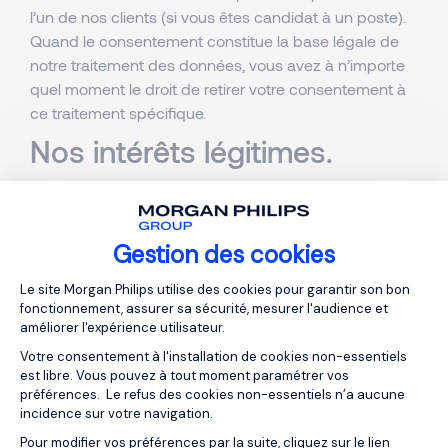
l’un de nos clients (si vous êtes candidat à un poste).
Quand le consentement constitue la base légale de
notre traitement des données, vous avez à n’importe
quel moment le droit de retirer votre consentement à
ce traitement spécifique.
Nos intérêts légitimes.
Nos intérêts légitimes à recueillir et conserver vos
données personnelles sont les suivants :
En tant que société de conseil en recrutement et
Gestion des cookies
ressources humaines, nous présentons des
Plateforme de Gestion du Consentemen
Le site Morgan Philips utilise des cookies pour garantir son bon
candidats à nos clients en vue d’offres d’embauche
fonctionnement, assurer sa sécurité, mesurer l'audience et
à durée indéterminée, d’offres de travail temporaire
améliorer l'expérience utilisateur.
ou de contrats professionnels indépendants ;
Votre consentement à l'installation de cookies non-essentiels
Afin de soutenir les aspirations professionnelles de
est libre. Vous pouvez à tout moment paramétrer vos
nos candidats et de répondre aux besoins en
préférences. Le refus des cookies non-essentiels n’a aucune
incidence sur votre navigation.
recrutement de nos clients, nous avons besoin de
disposer d’une base de données de candidats et
Pour modifier vos préférences par la suite, cliquez sur le lien
Axeptio consent