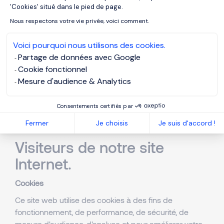
'Cookies' situé dans le pied de page.
de clients, contenant des historiques aussi bien que
des besoins de recrutement actuels ;
Nous respectons votre vie privée, voici comment.
Pour entretenir, étendre et développer notre activité,
nous avons besoin d’enregistrer les données
Voici pourquoi nous utilisons des cookies.
personnelles de candidats potentiels et de clients, y
Partage de données avec Google
compris les clients et les candidats liés à notre
Cookie fonctionnel
activité Talent Consulting ;
Mesure d'audience & Analytics
Pour nous permettre de délivrer nos services de
Talent Management à la fois aux clients et aux
Consentements certifiés par
candidats à une évaluation ;
Fermer
Je choisis
Je suis d'accord !
Pour fournir des services secondaires.
Visiteurs de notre site
Internet.
Cookies
Ce site web utilise des cookies à des fins de
fonctionnement, de performance, de sécurité, de
mesure d'audience, d'analyse et pour améliorer votre